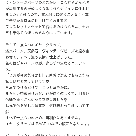
ヴィンテージパーツのどこかレトロな鮮やかな色味
が着用するのが楽しくなるようなデザインに仕上げ
ました✨２連なので、重ね付けに迷うことなく１本
で華やかな首元に仕上げてくれます😍
ブレスレットとセットで着けるのはもちろん、それ
ぞれ単体でも楽しめるようにしています。
そして一点もののイヤークリップ。
淡水パール、天然石、ヴィンテージビーズを組み合
わせて、すべて違う表情に仕上げました。
色の並びやパールの形、少しずつ異なるニュアン
ス。
「これが今の気分かも」と直感で選んでもらえたら
嬉しいなと思っています💖
片耳でつけるだけで、ぐっと華やかに。
まだ寒い季節だけれど、春が待ち遠しくて、明るい
色味をたくさん使って制作しました💐
耳元で色を楽しむ感覚を、ぜひ味わってほしいです
🤗
すべて一点もののため、再制作はありません。
イヤークリップは BASE のみでの販売となります。
パールネックレス2種類とネックレス＆ブレスレット