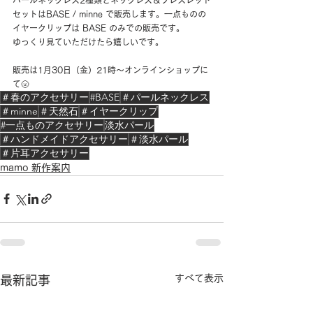
セットはBASE / minne で販売します。一点ものの
イヤークリップは BASE のみでの販売です。
ゆっくり見ていただけたら嬉しいです。
販売は1月30日（金）21時〜オンラインショップに
て🌝
＃春のアクセサリー
#BASE
＃パールネックレス
＃minne
＃天然石
＃イヤークリップ
#一点ものアクセサリー
淡水パール
＃ハンドメイドアクセサリー
＃淡水パール
＃片耳アクセサリー
mamo 新作案内
すべて表示
最新記事