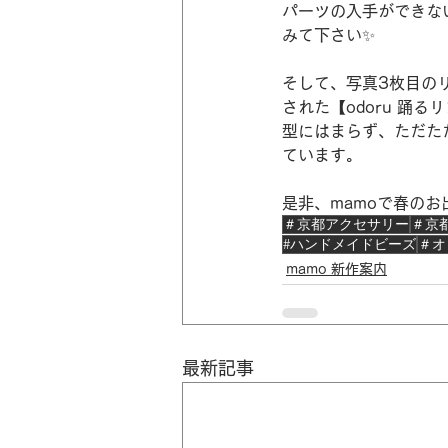
パーツの入手ができな
みて下さい✨
そして、写真3枚目の
された【odoru 踊る
型にはまらず、ただた
ています。
是非、mamoで春のお
＃京都アクセサリー
＃京
#ハンドメイドビーズ
＃オ
mamo 新作案内
最新記事