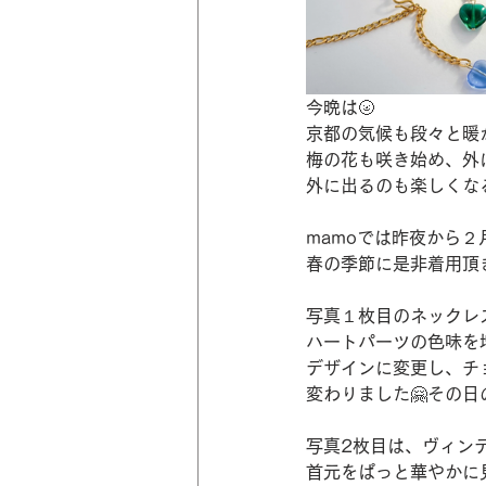
今晩は🌝
京都の気候も段々と暖
梅の花も咲き始め、外
外に出るのも楽しくな
mamoでは昨夜から２
春の季節に是非着用頂
写真１枚目のネックレ
ハートパーツの色味を
デザインに変更し、チ
変わりました🤗その
写真2枚目は、ヴィン
首元をぱっと華やかに