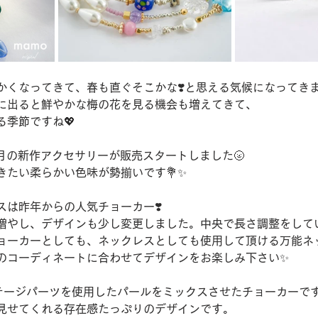
かくなってきて、春も直ぐそこかな❣️と思える気候になってき
に出ると鮮やかな梅の花を見る機会も増えてきて、
る季節ですね💖
月の新作アクセサリーが販売スタートしました🌝
きたい柔らかい色味が勢揃いです💐✨
スは昨年からの人気チョーカー❣️
増やし、デザインも少し変更しました。中央で長さ調整をして
ョーカーとしても、ネックレスとしても使用して頂ける万能ネ
日のコーディネートに合わせてデザインをお楽しみ下さい✨
テージパーツを使用したパールをミックスさせたチョーカーです❣
見せてくれる存在感たっぷりのデザインです。