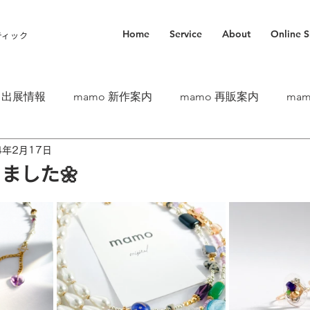
Home
Service
About
Online 
ティック
o 出展情報
mamo 新作案内
mamo 再販案内
ma
4年2月17日
ました🌼