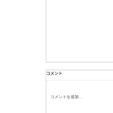
コメント
コメントを追加…
8/7（金）今夜、新作＆再販