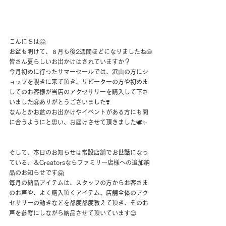
こんにちは🤗
お盆も明けて、８月も後2週間ほどになりましたね🐚
皆さん夏らしいお出かけはされていますか？
今月初めに行ったサマーセールでは、沢山の方にシ
ョップを覗きに来て頂き、リピーターの方や初めま
してのお客様が当店のアクセサリーを購入して下さ
いました🤗ありがとうございました❣️
なんとかお盆のお出かけやイベントがある方にも間
に合うようにと思い、お届けさせて頂きました🕊✨
そして、本日のお知らせは常設店舗でお世話になっ
ている、＆Creatorsならファミリー店様への追加納
品のお知らせです🤗
毎月の納品アイテムは、スタッフの方からお客さま
のお声や、よく購入頂くアイテム、店舗全体のアク
セサリーの動きなどを都度都度教えて頂き、そのお
声を参考にしながら納品させて頂いています😊