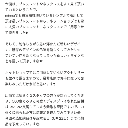
今回は、ブレスレットやネックレスをよく見て頂い
ているということで、
minneでも特集掲載頂いているシンプルで着用して
頂き易いブレスレットから、ネットショップでも常
に人気のブレスレット、ネックレスまでご用意させ
て頂きました❣️
そして、制作しながら思い浮かんだ新しいデザイ
ン、既存のデザインの色味を新しくしてみたり✨
ついつい作りたくなってしまった新しいデザインな
ども置いて頂きます🤭💖
ネットショップではご用意していないアクセサリー
も並べて頂きますので、是非店頭でお手に取ってお
楽しみいただければと思います❣️
店舗では気さくなスタッフの方々が対応してくださ
り、360度ぐるりと可愛くディスプレイされた店舗
はついつい長居してしまう素敵な空間ですので、お
近くに来られた方は是非足を運んでみて下さい😍
今回の追加納品は今週木曜日（8月22日）までに納
品を予定しています😊