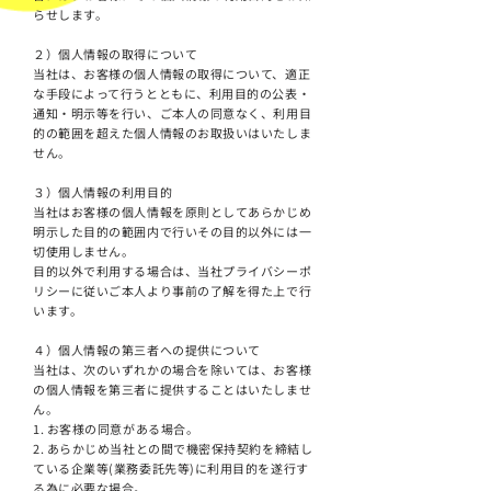
らせします。
２）個人情報の取得について
当社は、お客様の個人情報の取得について、適正
な手段によって行うとともに、利用目的の公表・
通知・明示等を行い、ご本人の同意なく、利用目
的の範囲を超えた個人情報のお取扱いはいたしま
せん。
３）個人情報の利用目的
当社はお客様の個人情報を原則としてあらかじめ
明示した目的の範囲内で行いその目的以外には一
切使用しません。
目的以外で利用する場合は、当社プライバシーポ
リシーに従いご本人より事前の了解を得た上で行
います。
４）個人情報の第三者への提供について
当社は、次のいずれかの場合を除いては、お客様
の個人情報を第三者に提供することはいたしませ
ん。
1. お客様の同意がある場合。
2. あらかじめ当社との間で機密保持契約を締結し
ている企業等(業務委託先等)に利用目的を遂行す
る為に必要な場合。