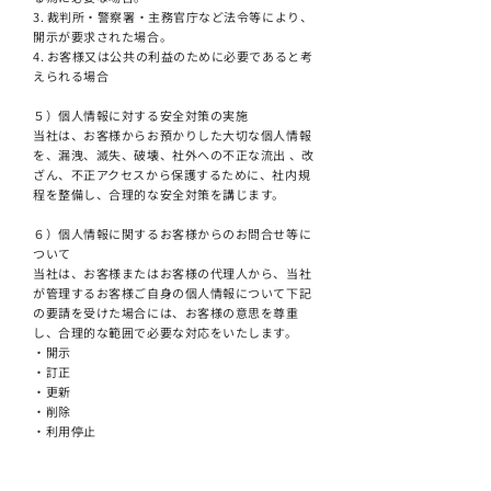
3. 裁判所・警察署・主務官庁など法令等により、
開示が要求された場合。
4. お客様又は公共の利益のために必要であると考
えられる場合
５）個人情報に対する安全対策の実施
当社は、お客様からお預かりした大切な個人情報
を、漏洩、滅失、破壊、社外への不正な流出 、改
ざん、不正アクセスから保護するために、社内規
程を整備し、合理的な安全対策を講じます。
６）個人情報に関するお客様からのお問合せ等に
ついて
当社は、お客様またはお客様の代理人から、当社
が管理するお客様ご自身の個人情報について下記
の要請を受けた場合には、お客様の意思を尊重
し、合理的な範囲で必要な対応をいたします。
・開示
・訂正
・更新
・削除
・利用停止
・第三者提供の停止
・既に行った個人情報の利用に関する同意の一部
または全部の撤回について、 当社は、個人情報の